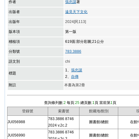
作者
張忠謀
著
出版者
遠見天下文化
出版年
2024[民113]
版本項
第一版
稽核項
619面:部分彩圖;21公分
分類號
783.3886
語文別
chi
1、
張忠謀
標題
2、
自傳
附註
本書為第2冊
查詢條列數:
2
每頁:
25
總頁數:
1
頁 當前第
1
頁
登錄號
索書號
館藏地/館別
783.3886 8746
JU056988
圖書館/總館
在館中/
2024 v.2c.2
783.3886 8746
JU056990
圖書館/總館
在館中/
2024 v.2c.2