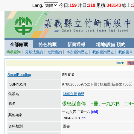
Lang.
今日:
159
昨日:
318
累積:
343148
線上:
全部館藏
特色館藏
新書通報
場地/設備 預約
簡易查詢
┊
分類法查詢
┊
進階查詢
┊
本次查詢歷史
┊ 我的查詢歷史
┊ 我的書車
Back
簡
SmartReading
SR 610
ISBN/ISSN
9786263559752:下冊 : 軟精裝:新臺幣750元
集叢名
財經企管;865
張忠謀自傳.下冊,一九六四-二0
題名
一九六四-二0一八
[chi]
其他題名
1964-2018
[chi]
資料類別
圖書