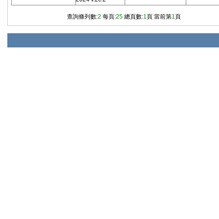
查詢條列數:
2
每頁:
25
總頁數:
1
頁 當前第
1
頁