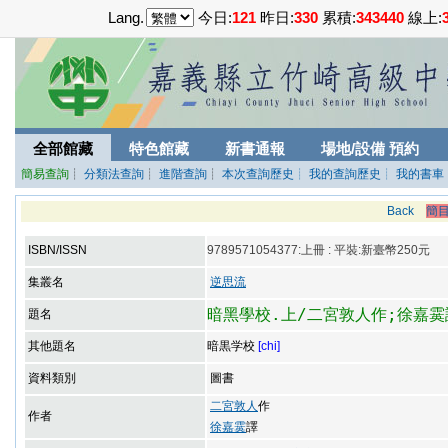
Lang.
今日:
121
昨日:
330
累積:
343440
線上:
全部館藏
特色館藏
新書通報
場地/設備 預約
簡易查詢
┊
分類法查詢
┊
進階查詢
┊
本次查詢歷史
┊ 我的查詢歷史
┊ 我的書車
Back
簡
ISBN/ISSN
9789571054377:上冊 : 平裝:新臺幣250元
集叢名
逆思流
暗黑學校.上/二宮敦人作;徐嘉霙
題名
其他題名
暗黒学校
[chi]
資料類別
圖書
二宮敦人
作
作者
徐嘉霙
譯