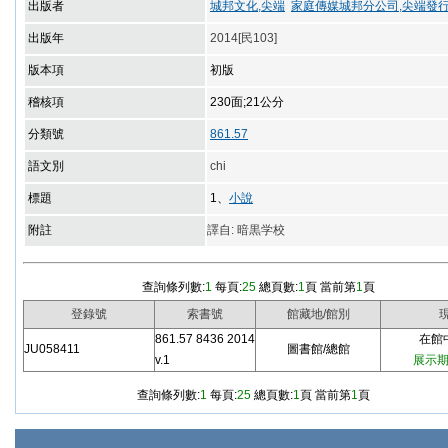
出版者
城邦文化,尖端
家庭傳媒城邦分公司,尖端發
出版年
2014[民103]
版本項
初版
稽核項
230面;21公分
分類號
861.57
語文別
chi
標題
1、
小說
附註
譯自: 暗黒学校
查詢條列數:
1
每頁:
25
總頁數:
1
頁 當前第
1
頁
登錄號
索書號
館藏地/館別
861.57 8436 2014
在館中/
JU058411
圖書館/總館
v.1
展示期限
查詢條列數:
1
每頁:
25
總頁數:
1
頁 當前第
1
頁