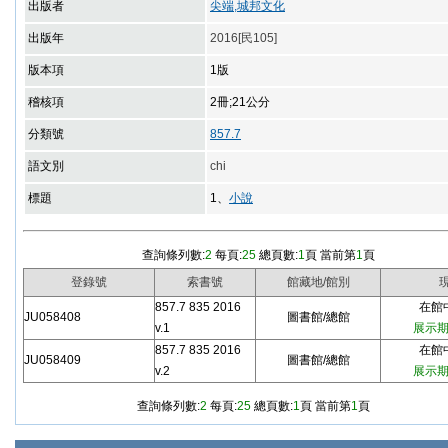
出版者
尖端,城邦文化
出版年
2016[民105]
版本項
1版
稽核項
2冊;21公分
分類號
857.7
語文別
chi
標題
1、
小說
查詢條列數:
2
每頁:
25
總頁數:
1
頁 當前第
1
頁
登錄號
索書號
館藏地/館別
857.7 835 2016
在館中/
JU058408
圖書館/總館
v.1
展示期限
857.7 835 2016
在館中/
JU058409
圖書館/總館
v.2
展示期限
查詢條列數:
2
每頁:
25
總頁數:
1
頁 當前第
1
頁