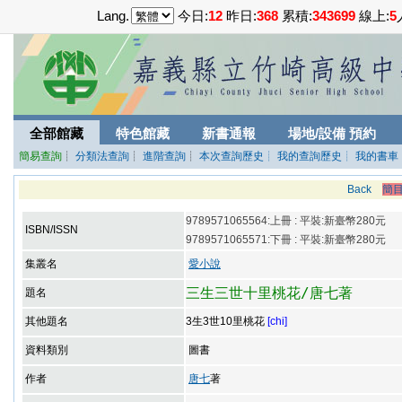
Lang.
今日:
12
昨日:
368
累積:
343699
線上:
5
全部館藏
特色館藏
新書通報
場地/設備 預約
簡易查詢
┊
分類法查詢
┊
進階查詢
┊
本次查詢歷史
┊ 我的查詢歷史
┊ 我的書車
Back
簡
9789571065564:上冊 : 平裝:新臺幣280元
ISBN/ISSN
9789571065571:下冊 : 平裝:新臺幣280元
集叢名
愛小說
三生三世十里桃花/唐七著
題名
其他題名
3生3世10里桃花
[chi]
資料類別
圖書
作者
唐七
著