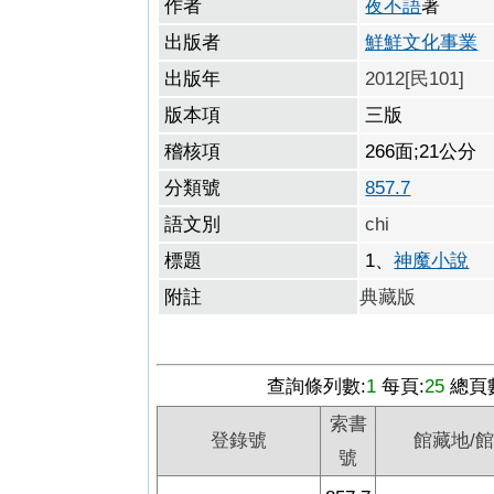
作者
夜不語
著
出版者
鮮鮮文化事業
出版年
2012[民101]
版本項
三版
稽核項
266面;21公分
分類號
857.7
語文別
chi
標題
1、
神魔小說
附註
典藏版
查詢條列數:
1
每頁:
25
總頁
索書
登錄號
館藏地/
號