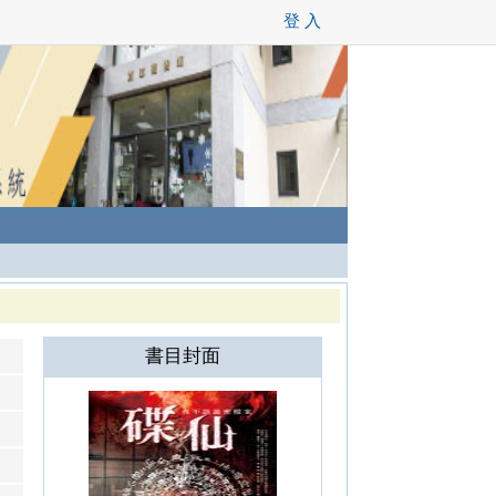
登 入
書目封面