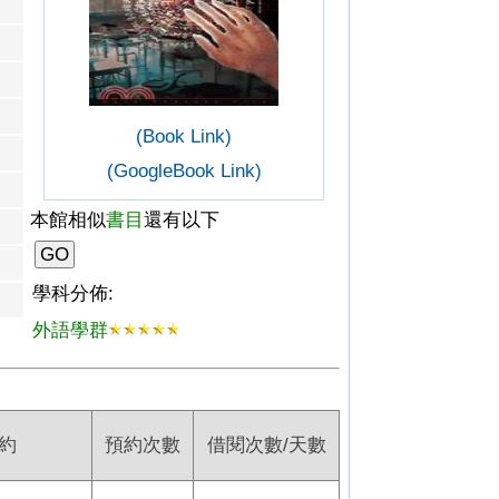
(Book Link)
(GoogleBook Link)
本館相似
書目
還有以下
學科分佈:
外語學群
約
預約次數
借閱次數/天數