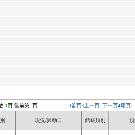
數:
1
頁 當前第
1
頁
首頁
上一頁
下一頁
尾頁
9
3
4
:
館別
現況/異動日
館藏類別
預