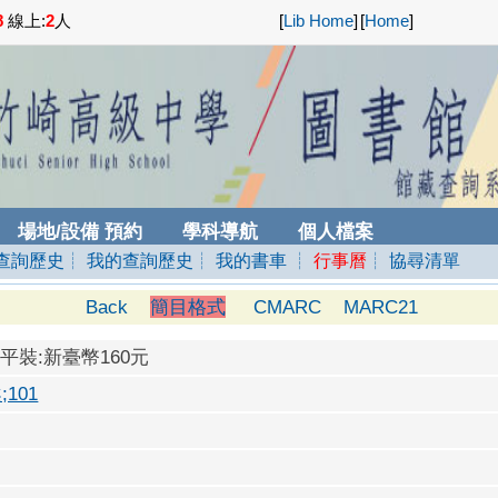
8
線上:
2
人
[
Lib Home
]
[
Home
]
場地/設備 預約
學科導航
個人檔案
查詢歷史
┊ 我的查詢歷史
┊ 我的書車
┊
行事曆
┊ 協尋清單
Back
簡目格式
CMARC
MARC21
87:平裝:新臺幣160元
101