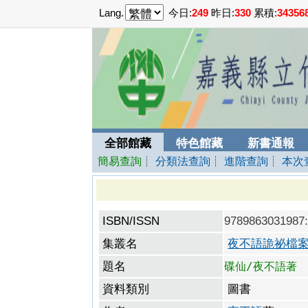
Lang.
今日:
249
昨日:
330
累積:
34356
全部館藏
特色館藏
新書通報
簡易查詢
┊
分類法查詢
┊
進階查詢
┊
本次
ISBN/ISSN
97898630319
集叢名
夜不語詭祕檔案;
題名
碟仙/夜不語著
資料類別
圖書