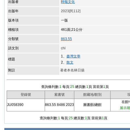
出版者
時報文化
出版年
2023[民112]
版本項
一版
稽核項
461面;21公分
分類號
863.55
語文別
chi
1、
臺灣文學
標題
2、
散文
附註
著者本名林日揚
查詢條列數:
1
每頁:
25
總頁數:
1
頁 當前第
1
頁
登錄號
索書號
館藏地/館別
在館中/
JU058390
863.55 8486 2023
圖書館/總館
展示期限
查詢條列數:
1
每頁:
25
總頁數:
1
頁 當前第
1
頁