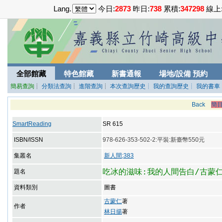
Lang.
今日:
2873
昨日:
738
累積:
347298
線上
全部館藏
特色館藏
新書通報
場地/設備 預約
簡易查詢
┊
分類法查詢
┊
進階查詢
┊
本次查詢歷史
┊ 我的查詢歷史
┊ 我的書車
Back
簡
SmartReading
SR 615
ISBN/ISSN
978-626-353-502-2:平裝:新臺幣550元
集叢名
新人間;383
吃冰的滋味:我的人間告白/古蒙
題名
資料類別
圖書
古蒙仁
著
作者
林日揚
著