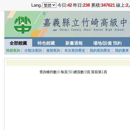
Lang.
今日:
42
昨日:
238
累積:
347621
線上:
2
全部館藏
特色館藏
新書通報
場地/設備 預約
簡易查詢
┊
分類法查詢
┊
進階查詢
┊
本次查詢歷史
┊ 我的查詢歷史
┊ 我的書車
查詢條列數:
0
每頁:
50
總頁數:
0
頁 當前第
1
頁