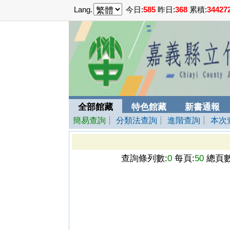
Lang.
今日:
585
昨日:
368
累積:
34427
全部館藏
特色館藏
新書通報
簡易查詢
┊
分類法查詢
┊
進階查詢
┊
本次
查詢條列數:
0
每頁:
50
總頁數