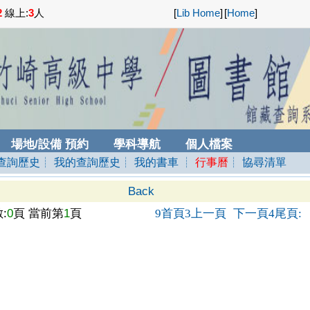
2
線上:
3
人
[
Lib Home
]
[
Home
]
場地/設備 預約
學科導航
個人檔案
查詢歷史
┊ 我的查詢歷史
┊ 我的書車
┊
行事曆
┊ 協尋清單
Back
:
0
頁 當前第
1
頁
首頁
上一頁
下一頁
尾頁
9
3
4
: