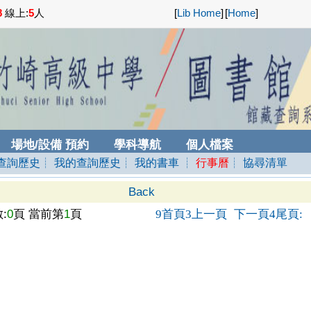
8
線上:
5
人
[
Lib Home
]
[
Home
]
場地/設備 預約
學科導航
個人檔案
查詢歷史
┊ 我的查詢歷史
┊ 我的書車
┊
行事曆
┊ 協尋清單
Back
:
0
頁 當前第
1
頁
首頁
上一頁
下一頁
尾頁
9
3
4
: