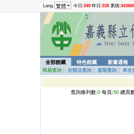
Lang.
今日:
349
昨日:
330
累積:
34366
全部館藏
特色館藏
新書通報
簡易查詢
┊
分類法查詢
┊
進階查詢
┊
本次
查詢條列數:
0
每頁:
50
總頁數