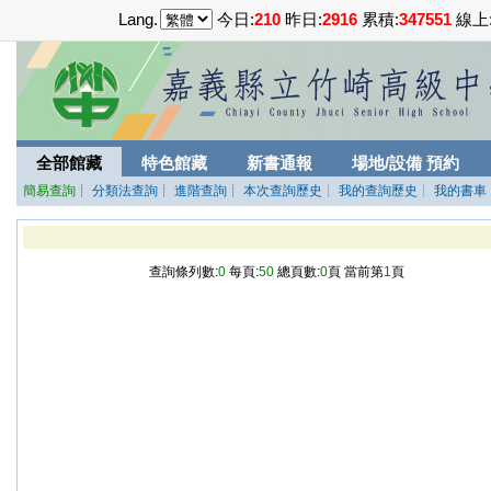
Lang.
今日:
210
昨日:
2916
累積:
347551
線上
全部館藏
特色館藏
新書通報
場地/設備 預約
簡易查詢
┊
分類法查詢
┊
進階查詢
┊
本次查詢歷史
┊ 我的查詢歷史
┊ 我的書車
查詢條列數:
0
每頁:
50
總頁數:
0
頁 當前第
1
頁