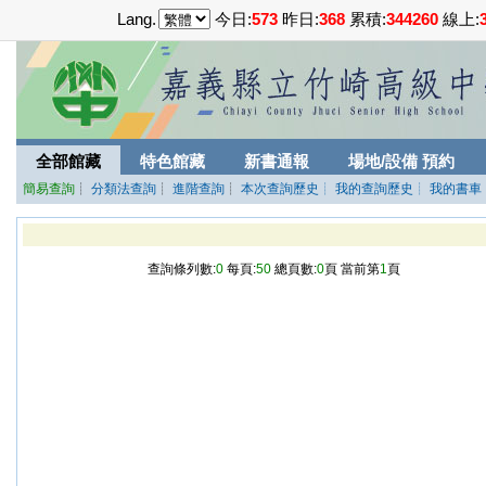
Lang.
今日:
573
昨日:
368
累積:
344260
線上:
全部館藏
特色館藏
新書通報
場地/設備 預約
簡易查詢
┊
分類法查詢
┊
進階查詢
┊
本次查詢歷史
┊ 我的查詢歷史
┊ 我的書車
查詢條列數:
0
每頁:
50
總頁數:
0
頁 當前第
1
頁