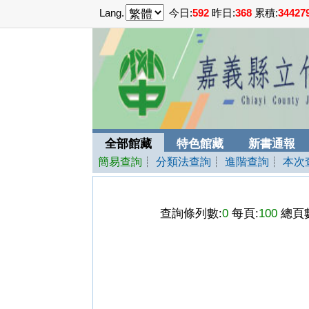
Lang.
今日:
592
昨日:
368
累積:
34427
全部館藏
特色館藏
新書通報
簡易查詢
┊
分類法查詢
┊
進階查詢
┊
本次
查詢條列數:
0
每頁:
100
總頁數