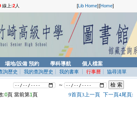
9
線上:
2
人
[
Lib Home
]
[
Home
]
場地/設備 預約
學科導航
個人檔案
查詢歷史
┊ 我的查詢歷史
┊ 我的書車
┊
行事曆
┊ 協尋清單
～
:
0
頁 當前第
1
頁
首頁
上一頁
下一頁
尾頁
9
3
4
: