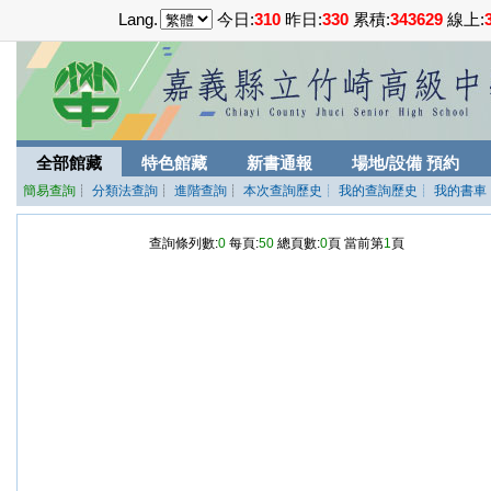
Lang.
今日:
310
昨日:
330
累積:
343629
線上:
全部館藏
特色館藏
新書通報
場地/設備 預約
簡易查詢
┊
分類法查詢
┊
進階查詢
┊
本次查詢歷史
┊ 我的查詢歷史
┊ 我的書車
查詢條列數:
0
每頁:
50
總頁數:
0
頁 當前第
1
頁