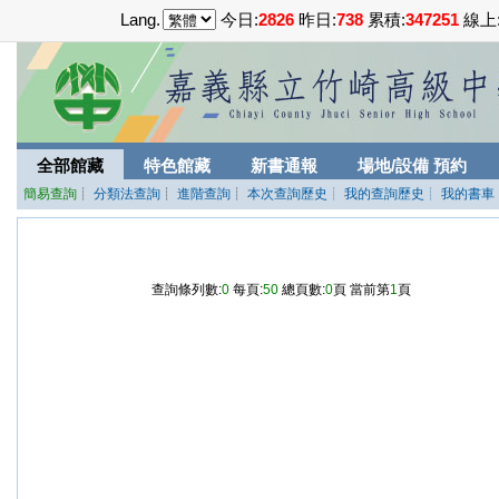
Lang.
今日:
2826
昨日:
738
累積:
347251
線上
全部館藏
特色館藏
新書通報
場地/設備 預約
簡易查詢
┊
分類法查詢
┊
進階查詢
┊
本次查詢歷史
┊ 我的查詢歷史
┊ 我的書車
查詢條列數:
0
每頁:
50
總頁數:
0
頁 當前第
1
頁